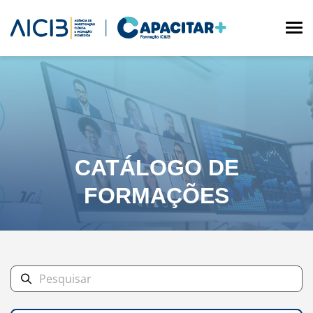
Skip
to
main
content
NAVEGAÇÃO
ESTRUTURAL
CATÁLOGO DE
FORMAÇÕES